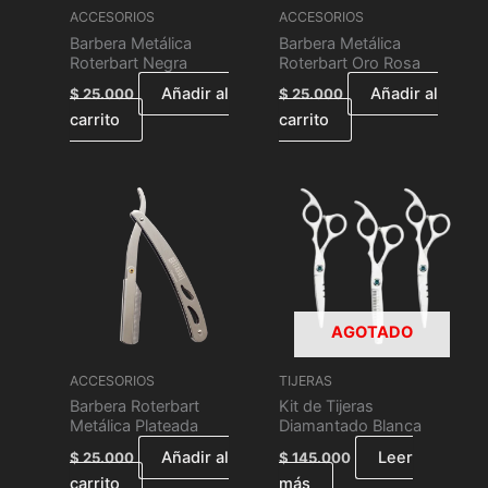
ACCESORIOS
ACCESORIOS
Barbera Metálica
Barbera Metálica
Roterbart Negra
Roterbart Oro Rosa
Añadir al
Añadir al
$
25.000
$
25.000
carrito
carrito
AGOTADO
ACCESORIOS
TIJERAS
Barbera Roterbart
Kit de Tijeras
Metálica Plateada
Diamantado Blanca
Añadir al
Leer
$
25.000
$
145.000
carrito
más