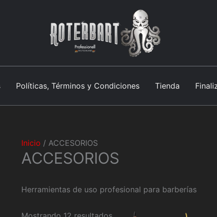
Facebook
Instagram
TikTok
YouTube
WhatsApp
Correo
Pinterest
s
Políticas, Términos y Condiciones
Tienda
Final
Inicio
/ ACCESORIOS
ACCESORIOS
Herramientas de uso profesional para barberías
Mostrando 12 resultados