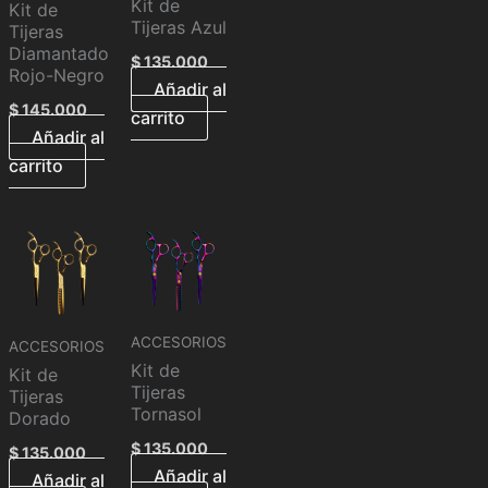
Kit de
Kit de
Tijeras Azul
Tijeras
Diamantado
$
135.000
Rojo-Negro
Añadir al
$
145.000
carrito
Añadir al
carrito
ACCESORIOS
ACCESORIOS
Kit de
Kit de
Tijeras
Tijeras
Tornasol
Dorado
$
135.000
$
135.000
Añadir al
Añadir al