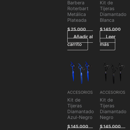
Barbera
Kit de
Roterbart
Tijeras
Metálica
Diamantado
Plateada
Blanca
$
25.000
$
145.000
Añadir al
Leer
carrito
más
ACCESORIOS
ACCESORIOS
Kit de
Kit de
Tijeras
Tijeras
Diamantado
Diamantado
Azul-Negro
Negro
$
145.000
$
145.000