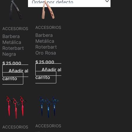
ACCESORIOS
ACCESORIOS
Barbera
Barbera
Metálica
Metálica
Roterbart
Roterbart
Oro Rosa
Negra
$
25.000
$
25.000
Añadir al
Añadir al
carrito
carrito
ACCESORIOS
ACCESORIOS