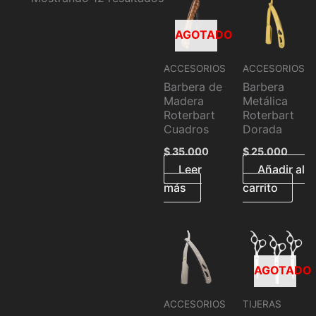
AGOTADO
ACCESORIOS
ACCESORIOS
Barbera de
Barbera
Madera
Metálica
Roterbart
Roterbart
Cuadros
Dorada
$
35.000
$
25.000
Leer
Añadir al
más
carrito
AGOTADO
ACCESORIOS
TIJERAS