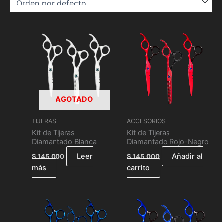
AGOTADO
TIJERAS
ACCESORIOS
Kit de Tijeras
Kit de Tijeras
Diamantado Blanca
Diamantado Rojo-Negro
Leer
Añadir al
$
145.000
$
145.000
más
carrito